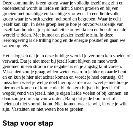
Deze community is een groep waar je volledig jezelf mag zijn en
ondersteund wordt in liefde en licht. Samen groeien en blijven
groeien met prachtige en krachtige vrouwen. In een liefdevolle
groep waar je wordt gezien, gehoord en begrepen. Waar je echt
jezelf kan zijn. In deze groep leer je hoe je onvoorwaardelijk van
jezelf kan houden, je spiritualiteit te ontwikkelen en hoe dit met de
wereld te delen. Met humor en plezier jezelf te zijn. In deze
leeromgeving is de trilling hoog en de energie positief en gaan we
samen op reis.
Het is logisch dat je in deze huidige wereld je verloren kan voelen of
verward. Dat je niet meer bij jezelf kunt blijven en mee wordt
genomen in een stroom die negatief is en je angstig kunt voelen.
Misschien zou je graag willen weten waarom je hier op aarde bent
en en kun je hier niet achter komen en wordt je heel onrustig. Of
misschien weet je wel je doel hier op aarde maar weet je niet hoe je
hier moet komen of kun je niet bij de kern blijven bij jezelf. Of
wegdrijvend van jezelf, niet je eigen liefde voelen of bij kunnen, en
daar zou je onrustig van worden. Bang dat je de boot mist of
helemaal niet vooruit komt. Niet komen waar je wilt, in wie je wilt
zijn. Vastzitten en niet weten hoe te groeien.
Stap voor stap