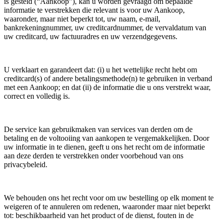
is gesteld (“Aankoop”), kan u worden gevraagd om bepaalde
informatie te verstrekken die relevant is voor uw Aankoop,
waaronder, maar niet beperkt tot, uw naam, e-mail,
bankrekeningnummer, uw creditcardnummer, de vervaldatum van
uw creditcard, uw factuuradres en uw verzendgegevens.
U verklaart en garandeert dat: (i) u het wettelijke recht hebt om
creditcard(s) of andere betalingsmethode(n) te gebruiken in verband
met een Aankoop; en dat (ii) de informatie die u ons verstrekt waar,
correct en volledig is.
De service kan gebruikmaken van services van derden om de
betaling en de voltooiing van aankopen te vergemakkelijken. Door
uw informatie in te dienen, geeft u ons het recht om de informatie
aan deze derden te verstrekken onder voorbehoud van ons
privacybeleid.
We behouden ons het recht voor om uw bestelling op elk moment te
weigeren of te annuleren om redenen, waaronder maar niet beperkt
tot: beschikbaarheid van het product of de dienst, fouten in de