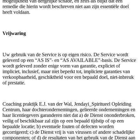
mogelijkheid van dergelijke schade, en zelfs als blijkt dat een
remedie die hierin wordt beschreven niet aan zijn essentiële doel
heeft voldaan.
Vrijwaring
Uw gebruik van de Service is op eigen risico. De Service wordt
geleverd op een “AS IS”- en “AS AVAILABLE”-basis. De Service
wordt geleverd zonder enige vorm van garantie, expliciet of
impliciet, inclusief, maar niet beperkt tot, impliciete garanties van
verkoopbaarheid, geschiktheid voor een bepaald doel, niet-inbreuk
of prestatie.
Coaching praktijk E.J. van der Wal, Jendayi_Spiritueel Opleiding
Centrum, haar dochterondernemingen, gelieerde ondernemingen en
haar licentiegevers garanderen niet dat a) de Dienst ononderbroken,
veilig of beschikbaar zal zijn op een bepaald tijdstip of op een
bepaalde locatie; b) eventuele fouten of defecten worden
gecorrigeerd; c) de Dienst vrij is van virussen of andere schadelijke
componenten; of d) de resultaten van het gebruik van de Dienst aan