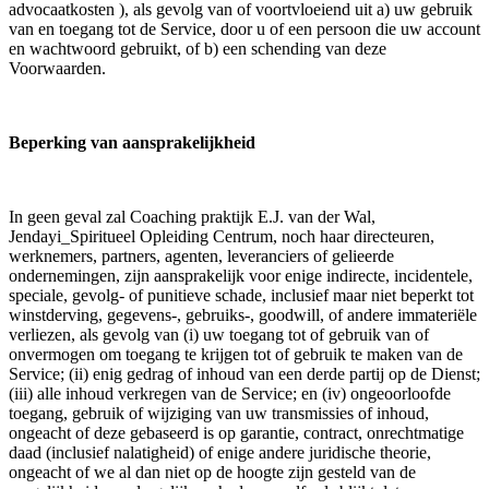
advocaatkosten ), als gevolg van of voortvloeiend uit a) uw gebruik
van en toegang tot de Service, door u of een persoon die uw account
en wachtwoord gebruikt, of b) een schending van deze
Voorwaarden.
Beperking van aansprakelijkheid
In geen geval zal Coaching praktijk E.J. van der Wal,
Jendayi_Spiritueel Opleiding Centrum, noch haar directeuren,
werknemers, partners, agenten, leveranciers of gelieerde
ondernemingen, zijn aansprakelijk voor enige indirecte, incidentele,
speciale, gevolg- of punitieve schade, inclusief maar niet beperkt tot
winstderving, gegevens-, gebruiks-, goodwill, of andere immateriële
verliezen, als gevolg van (i) uw toegang tot of gebruik van of
onvermogen om toegang te krijgen tot of gebruik te maken van de
Service; (ii) enig gedrag of inhoud van een derde partij op de Dienst;
(iii) alle inhoud verkregen van de Service; en (iv) ongeoorloofde
toegang, gebruik of wijziging van uw transmissies of inhoud,
ongeacht of deze gebaseerd is op garantie, contract, onrechtmatige
daad (inclusief nalatigheid) of enige andere juridische theorie,
ongeacht of we al dan niet op de hoogte zijn gesteld van de