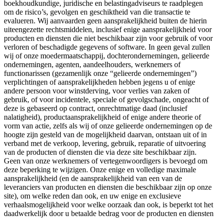
boekhoudkundige, juridische en belastingadviseurs te raadplegen
om de risico’s, gevolgen en geschiktheid van die transactie te
evalueren. Wij aanvaarden geen aansprakelijkheid buiten de hierin
uiteengezette rechtsmiddelen, inclusief enige aansprakelijkheid voor
producten en diensten die niet beschikbaar zijn voor gebruik of voor
verloren of beschadigde gegevens of software. In geen geval zullen
wij of onze moedermaatschappij, dochterondernemingen, gelieerde
ondernemingen, agenten, aandeelhouders, werknemers of
functionarissen (gezamenlijk onze “gelieerde ondernemingen”)
verplichtingen of aansprakelijkheden hebben jegens u of enige
andere persoon voor winstderving, voor verlies van zaken of
gebruik, of voor incidentele, speciale of gevolgschade, ongeacht of
deze is gebaseerd op contract, onrechtmatige daad (inclusief
nalatigheid), productaansprakelijkheid of enige andere theorie of
vorm van actie, zelfs als wij of onze gelieerde ondernemingen op de
hoogte zijn gesteld van de mogelijkheid daarvan, ontstaan uit of in
verband met de verkoop, levering, gebruik, reparatie of uitvoering
van de producten of diensten die via deze site beschikbaar zijn.
Geen van onze werknemers of vertegenwoordigers is bevoegd om
deze beperking te wijzigen. Onze enige en volledige maximale
aansprakelijkheid (en de aansprakelijkheid van een van de
leveranciers van producten en diensten die beschikbaar zijn op onze
site), om welke reden dan ook, en uw enige en exclusieve
verhaalsmogelijkheid voor welke oorzaak dan ook, is beperkt tot het
daadwerkelijk door u betaalde bedrag voor de producten en diensten